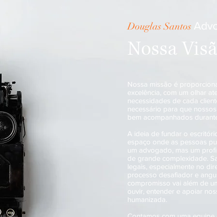
Adv
Douglas Santos
Nossa Vis
Nossa missão é proporciona
excelência, com um olhar at
necessidades de cada clien
necessário para que nossos 
bem acompanhados durante
A ideia de fundar o escritór
espaço onde as pessoas pu
um advogado, mas um profi
de grande complexidade. S
legais, especialmente no dir
processo desafiador e angus
compromisso vai além de um
ouvir, entender e apoiar nos
humanizada.
Contamos com uma equipe q