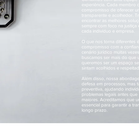
experiência. Cada membro d
compromisso de oferecer um
transparente e acolhedor. T
encontrar as melhores soluç
sempre com foco na justiça e
cada indivíduo e empresa.
O que nos torna diferentes 
compromisso com a confianç
cenário jurídico muitas veze
buscamos ser mais do que u
queremos ser um espaço seg
sintam acolhidos e respeita
Além disso, nossa abordagem
defesa em processos, mas t
preventiva, ajudando indiví
problemas legais antes que
maiores. Acreditamos que u
essencial para garantir a tr
longo prazo.
Peça um Orçamento